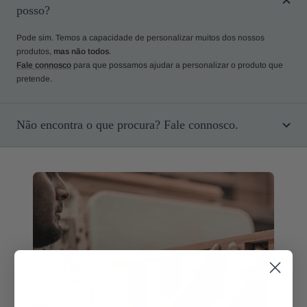
posso?
Pode sim. Temos a capacidade de personalizar muitos dos nossos
produtos,
mas não todos
.
Fale connosco
para que possamos ajudar a personalizar o produto que
pretende.
Não encontra o que procura? Fale connosco.