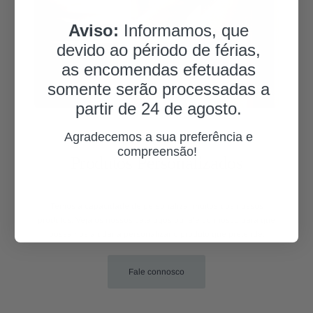
Aviso:
Informamos, que
devido ao périodo de férias,
as encomendas efetuadas
somente serão processadas a
partir de 24 de agosto.
Agradecemos a sua preferência e
PERSONALIZAÇÃO
compreensão!
Produtos Personalizados
.
Temos a capacidade de personalizar muitos dos nossos
produtos. Veja os nossos catálogos ou fale connosco para que
possamos ajudar a personalizar o produto que pretende.
Fale connosco