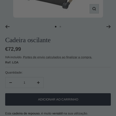
Zoom
Ir
Ir
ao
ao
Cadeira oscilante
slide
slide
1
2
Preço
€72,99
promocional
IVA incluído.
Portes de envio calculados ao finalizar a compra.
Ref:
LOA
Quantidade:
Diminuir
Aumentar
quantidade
quantidade
ADICIONAR AO CARRINHO
Esta
cadeira de repouso
, é muito
versátil
na sua utilização.