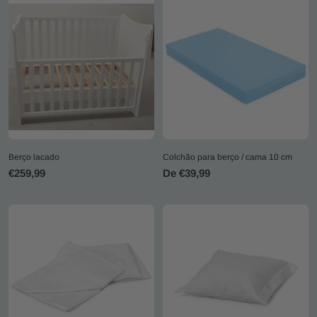
Berço lacado
Colchão para berço / cama 10 cm
Preço
Preço
€259,99
De €39,99
promocional
promocional