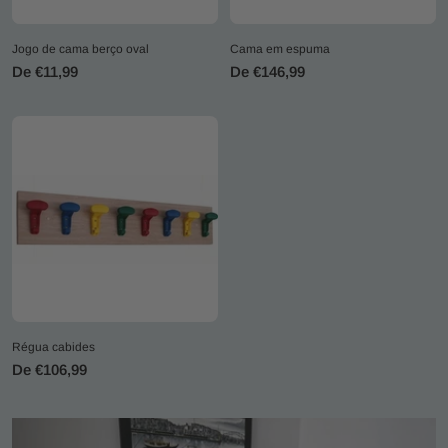
Jogo de cama berço oval
Cama em espuma
Preço
Preço
De €11,99
De €146,99
promocional
promocional
Régua cabides
Preço
De €106,99
promocional