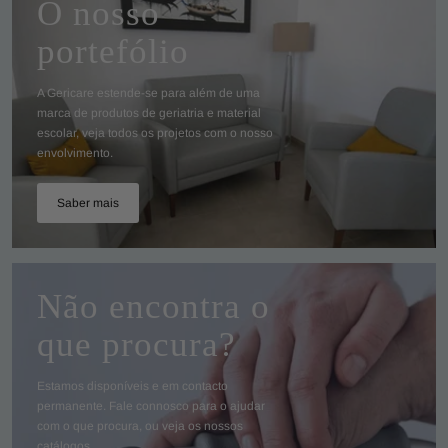
O nosso
portefólio
A Gericare estende-se para além de uma
marca de produtos de geriatria e material
escolar, veja todos os projetos com o nosso
envolvimento.
Saber mais
Não encontra o
que procura?
Estamos disponíveis e em contacto
permanente. Fale connosco para o ajudar
com o que procura, ou veja os nossos
catálogos.