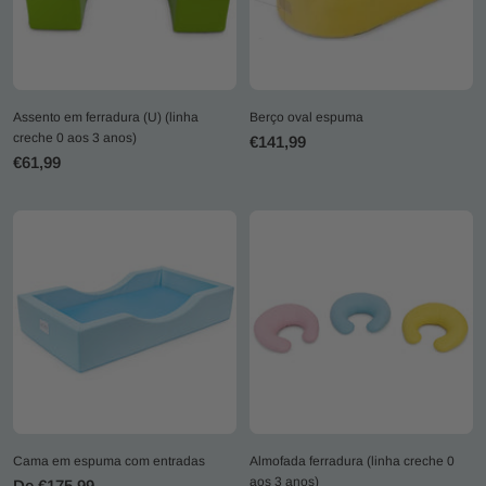
Assento em ferradura (U) (linha
Berço oval espuma
creche 0 aos 3 anos)
Preço
€141,99
Preço
€61,99
promocional
promocional
Cama em espuma com entradas
Almofada ferradura (linha creche 0
aos 3 anos)
Preço
De €175,99