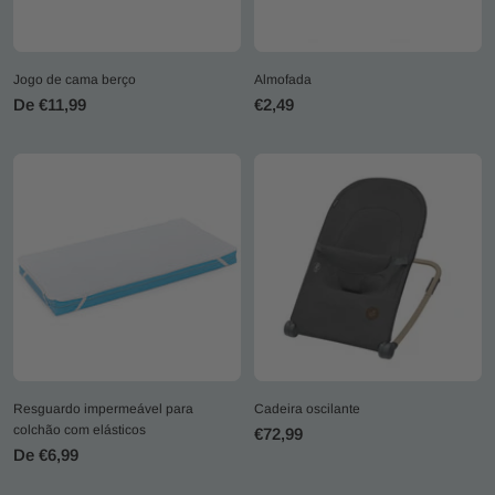
Jogo de cama berço
Almofada
Preço
Preço
De €11,99
€2,49
promocional
promocional
Resguardo impermeável para
Cadeira oscilante
colchão com elásticos
Preço
€72,99
Preço
De €6,99
promocional
promocional