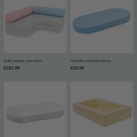
Sofá / tapete com rolos
Colchão oval para berço
Preço
Preço
€282,99
€58,99
promocional
promocional