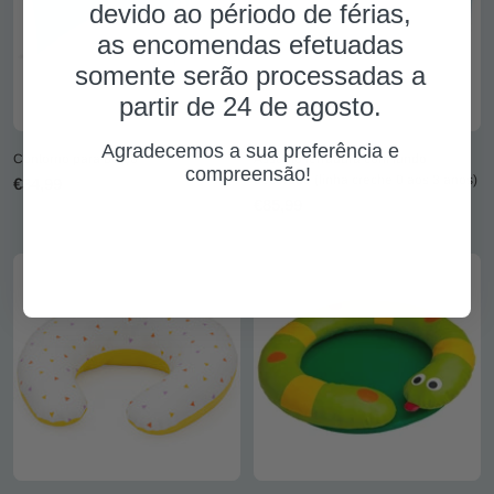
devido ao périodo de férias,
as encomendas efetuadas
somente serão processadas a
partir de 24 de agosto.
Agradecemos a sua preferência e
Contorno para berço
Assento ferradura com fundo
compreensão!
decorado (linha creche 0 aos 3 anos)
Preço
€34,99
.
Preço
€85,99
promocional
promocional