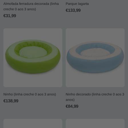
Almofada ferradura decorada (linha
Parque lagarta
creche 0 aos 3 anos)
Preço
€133,99
Preço
€31,99
promocional
promocional
Ninho (linha creche 0 aos 3 anos)
Ninho decorado (linha creche 0 aos 3
anos)
Preço
€138,99
Preço
€84,99
promocional
promocional