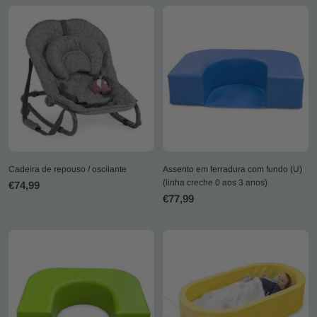
Cadeira de repouso / oscilante
Assento em ferradura com fundo (U)
(linha creche 0 aos 3 anos)
Preço
€74,99
Preço
€77,99
promocional
promocional