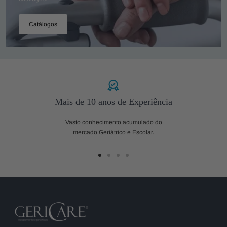
Catálogos
Mais de 10 anos de Experiência
Vasto conhecimento acumulado do
mercado Geriátrico e Escolar.
Ir
Ir
Ir
Ir
ao
ao
ao
ao
slide
slide
slide
slide
1
2
3
4