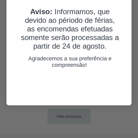
Aviso:
Informamos, que
devido ao périodo de férias,
as encomendas efetuadas
somente serão processadas a
partir de 24 de agosto.
PERSONALIZAÇÃO
Agradecemos a sua preferência e
compreensão!
Produtos Personalizados
.
Temos a capacidade de personalizar muitos dos nossos
produtos. Veja os nossos catálogos ou fale connosco para que
possamos ajudar a personalizar o produto que pretende.
Fale connosco