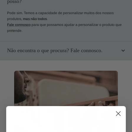
posso?
Pode sim. Temos a capacidade de personalizar muitos dos nossos
produtos,
mas não todos
.
Fale connosco
para que possamos ajudar a personalizar o produto que
pretende.
Não encontra o que procura? Fale connosco.