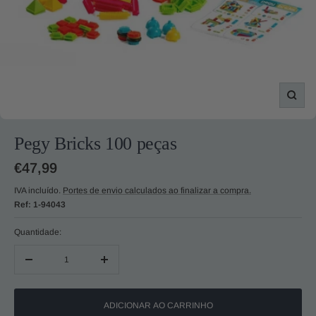
Zoom
Pegy Bricks 100 peças
Preço
€47,99
promocional
IVA incluído.
Portes de envio calculados ao finalizar a compra.
Ref:
1-94043
Quantidade:
Diminuir
Aumentar
quantidade
quantidade
ADICIONAR AO CARRINHO